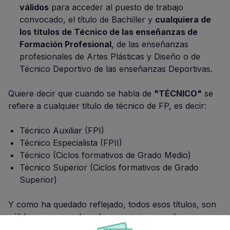
válidos
para acceder al puesto de trabajo
convocado, el título de Bachiller y
cualquiera de
los títulos de Técnico de las enseñanzas de
Formación Profesional
, de las enseñanzas
profesionales de Artes Plásticas y Diseño o de
Técnico Deportivo de las enseñanzas Deportivas.
Quiere decir que cuando se habla de
"TÉCNICO"
se
refiere a cualquier título de técnico de FP, es decir:
Técnico Auxiliar (FPI)
Técnico Especialista (FPII)
Técnico (Ciclos formativos de Grado Medio)
Técnico Superior (Ciclos formativos de Grado
Superior)
Y como ha quedado reflejado, todos esos títulos, son
válidos para acceder a las oposiciones en las que se
exija Bachiller o Técnico según la Disposición