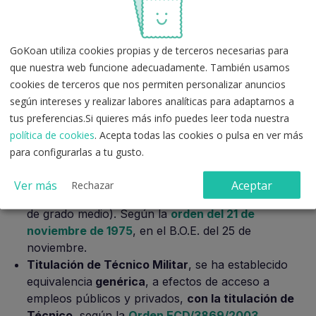
Adicional 1ª de la Orden EDU/1603/2009 y según la
Disposición Adicional 31 de la Ley de Educación (LOE
2/2006).
GoKoan utiliza cookies propias y de terceros necesarias para
que nuestra web funcione adecuadamente. También usamos
cookies de terceros que nos permiten personalizar anuncios
Equivalencias genéricas
según intereses y realizar labores analíticas para adaptarnos a
tus preferencias.Si quieres más info puedes leer toda nuestra
Son equivalencias que significan que la titulación
política de cookies
. Acepta todas las cookies o pulsa en ver más
equivale a los títulos de FP del mismo nivel.
para configurarlas a tu gusto.
Título de Oficial Industrial
(al superar Aprendizaje
Ver más
Aceptar
Rechazar
Industrial), equivalente a Técnico Auxiliar (FPI, FP
de grado medio). Según la
orden del 21 de
noviembre de 1975
, en el B.O.E. del 25 de
noviembre.
Titulación de Técnico Militar
, se ha establecido
equivalencia
genérica
, a efectos de acceso a
empleos públicos y privados,
con la titulación de
Técnico
, según la
Orden ECD/3869/2003
.