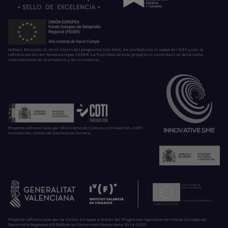
GoKoan Educatio SL en el marco del programa Icex Next, ha contado con el apoyo del ICEX y con la
cofinanciación del fondo europeo FEDER. La finalidad de este proyecto es contribuir al desarrollo
internacional de la empresa y de su entorno.
Proyecto cofinanciado por Ministerio de Ciencia e Innovación, CDTI
Innovación, Centro de Excelencia Cervera.
Proyecto cofinanciado por la Unión Europea a través del Programa Operativo del Fondo Europeo de
Desarrollo Regional (FEDER) de la Comunitat Valenciana 2014-2020