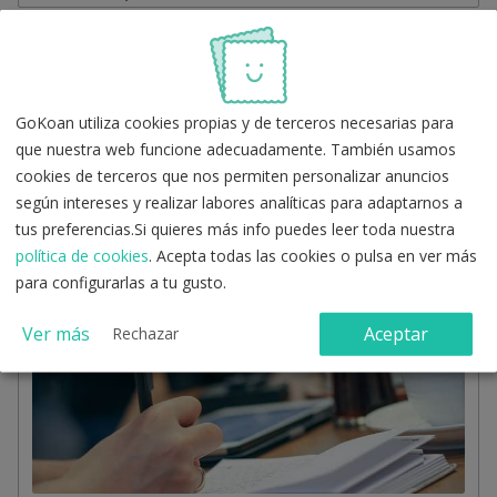
GoKoan utiliza cookies propias y de terceros necesarias para
que nuestra web funcione adecuadamente. También usamos
cookies de terceros que nos permiten personalizar anuncios
según intereses y realizar labores analíticas para adaptarnos a
Consejo de Desarrollo Sostenible
tus preferencias.Si quieres más info puedes leer toda nuestra
☝️ Descubre los datos más importantes sobre la
política de cookies
. Acepta todas las cookies o pulsa en ver más
actualización del Consejo de Desarrollo Sostenible y
para configurarlas a tu gusto.
cómo afecta al temario de tu oposición.
Ver más
Aceptar
Rechazar