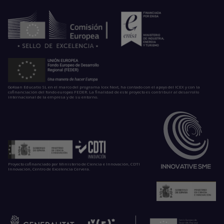
GoKoan Educatio SL en el marco del programa Icex Next, ha contado con el apoyo del ICEX y con la
cofinanciación del fondo europeo FEDER. La finalidad de este proyecto es contribuir al desarrollo
internacional de la empresa y de su entorno.
Proyecto cofinanciado por Ministerio de Ciencia e Innovación, CDTI
Innovación, Centro de Excelencia Cervera.