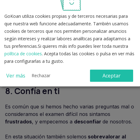
Algunos ejercicios de mindfulness que te pueden
GoKoan utiliza cookies propias y de terceros necesarias para
ayudar durante el examen son:
que nuestra web funcione adecuadamente. También usamos
cookies de terceros que nos permiten personalizar anuncios
Comerte un caramelo, un chicle y focalizarte en el
según intereses y realizar labores analíticas para adaptarnos a
sabor.
tus preferencias.Si quieres más info puedes leer toda nuestra
Sentir tus pies, aquella parte más alejada de tu
política de cookies
. Acepta todas las cookies o pulsa en ver más
cabeza, incluso puedes moverlos un poquito.
para configurarlas a tu gusto.
Hacer cinco respiraciones conscientes.
Ver más
Aceptar
Rechazar
8.
Confía en ti
Es común que si hemos hecho varias preguntas mal o
consideramos el examen difícil nos sintamos
frustrados
, y empecemos a
desconfiar
de nosotros.
En esta situación también solemos
sobrevalorar al