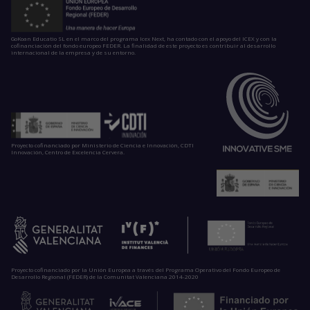
GoKoan Educatio SL en el marco del programa Icex Next, ha contado con el apoyo del ICEX y con la
cofinanciación del fondo europeo FEDER. La finalidad de este proyecto es contribuir al desarrollo
internacional de la empresa y de su entorno.
Proyecto cofinanciado por Ministerio de Ciencia e Innovación, CDTI
Innovación, Centro de Excelencia Cervera.
Proyecto cofinanciado por la Unión Europea a través del Programa Operativo del Fondo Europeo de
Desarrollo Regional (FEDER) de la Comunitat Valenciana 2014-2020