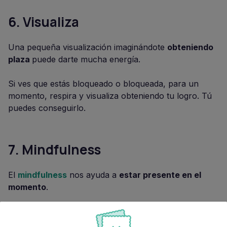
6.
Visualiza
Una pequeña visualización imaginándote
obteniendo
plaza
puede darte mucha energía.
Si ves que estás bloqueado o bloqueada, para un
momento, respira y visualiza obteniendo tu logro. Tú
puedes conseguirlo.
7.
Mindfulness
El
mindfulness
nos ayuda a
estar presente en el
momento
.
Esto es muy útil cuando necesitamos que toda nuestra
atención
se
focalice
en nuestro
examen
.