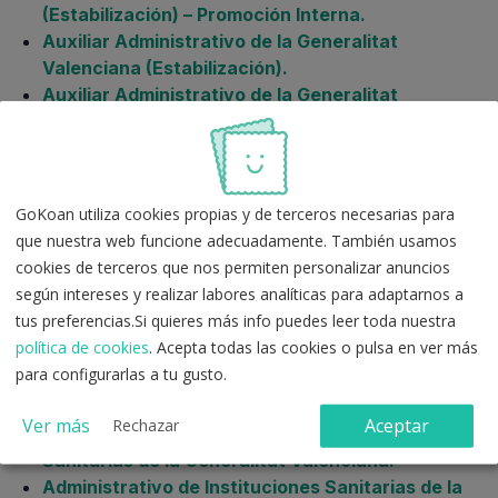
(Estabilización) – Promoción Interna.
Auxiliar Administrativo de la Generalitat
Valenciana (Estabilización).
Auxiliar Administrativo de la Generalitat
Valenciana (Estabilización) – Promoción Interna.
Subalterno de la Generalitat Valenciana
(Estabilización).
GoKoan utiliza cookies propias y de terceros necesarias para
Sanidad
que nuestra web funcione adecuadamente. También usamos
cookies de terceros que nos permiten personalizar anuncios
Pack de Normativa Común para Auxiliar
según intereses y realizar labores analíticas para adaptarnos a
Administrativo de Servicios Sanitarios.
tus preferencias.Si quieres más info puedes leer toda nuestra
Celador de Instituciones Sanitarias de la
política de cookies
. Acepta todas las cookies o pulsa en ver más
Generalitat Valenciana.
para configurarlas a tu gusto.
Auxiliar de Enfermería de Instituciones
Sanitarias de la Generalitat Valenciana.
Ver más
Aceptar
Rechazar
Auxiliar Administrativo de Instituciones
Sanitarias de la Generalitat Valenciana.
Administrativo de Instituciones Sanitarias de la